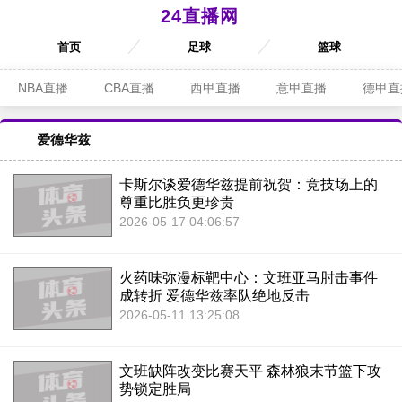
24直播网
首页
足球
篮球
NBA直播
CBA直播
西甲直播
意甲直播
德甲直
爱德华兹
卡斯尔谈爱德华兹提前祝贺：竞技场上的
尊重比胜负更珍贵
2026-05-17 04:06:57
火药味弥漫标靶中心：文班亚马肘击事件
成转折 爱德华兹率队绝地反击
2026-05-11 13:25:08
文班缺阵改变比赛天平 森林狼末节篮下攻
势锁定胜局