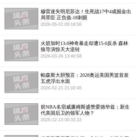
穆雷迷失明尼苏达！生死战17中4成掘金出
局罪臣 正负值-18刺眼
2026-05-01 09:18:56
火箭加时13-0神奇暴走却遭15-0反杀 森林
狼导演惊天大逆转
2026-03-26 13:40:58
帕森斯大胆预言：2028奥运美国男篮首发
五虎浮出水面
2026-02-21 21:02:45
前NBA名宿威廉姆斯盛赞爱德华兹：新生
代美国后卫的领军人物？
2025-12-13 00:32:22