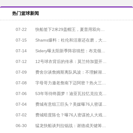
热门篮球新闻
07-22
快船签下2米29盖帽王，夏普用双向合同赌一把未来
07-15
Shams爆料：杜伦和活塞还在磨，大概率会回来
07-14
Sidery曝太阳新季阵容猜想：布克领衔，格林+狄龙组锋线双闸
07-12
12号球衣背后的传承：莫兰特加盟开拓者遇号码悬念，阿尔德里奇印记仍在
07-09
费舍尔谈詹姆斯离队风波：不理解湖人球迷的庆祝行为
07-08
字母哥力邀老詹南下迈阿密？热火三优势或成关键筹码
07-06
53年等待终圆梦！迪亚瓦拉忆克拉克森逆境演讲：老将的话让我们红了眼眶
07-04
费城有意组三巨头？美媒曝76人密谋招募詹姆斯 马克西或成关键筹码
07-02
费城暗度陈仓？曝76人密谋抢人大戏 詹姆斯或成最后拼图
06-30
猛龙快船谈判拉锯战：谢德成关键筹码，选秀权分歧待解