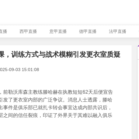
A直播
西甲直播
意甲直播
德甲直播
法甲直播
下课，训练方式与战术模糊引发更衣室质疑
-09-03 15:01:08
前勒沃库森主教练滕哈赫在执教短短62天后便宣告
引发了更衣室内部的广泛争议。消息人士透露，滕哈
出事件是俱乐部已就扎卡转会事宜达成内部共识后，
层之间的信任裂痕，印证了外界关于其难以融入俱乐