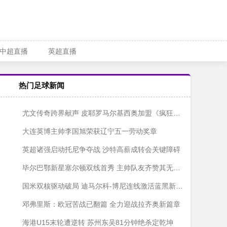
中超直播
英超直播
热门足球新闻
尤文传奇跨界献声 皮耶罗马尔基西奥加盟《疯狂动物城2》
大连英博主帅李国旭荣获辽宁五一劳动奖章
英超诸强启动托尼争夺战 沙特高薪成转会关键障碍
毕尔巴鄂新星塞尔顿双线首秀 主帅队友齐赞其无畏精神
国米双核驱动破局 迪马尔科-博尼连线激活蓝黑新火力
邓弗里斯：欧冠苦战已翻篇 全力迎战拉齐奥新篇章
海港U15末轮遭逆转 苏州东吴81分钟绝杀定乾坤