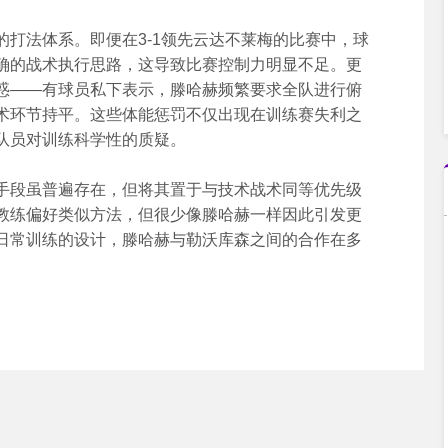
法体系。即便在3-1领先云达不莱梅的比赛中，球
确的战术执行思路，这导致比赛控制力明显不足。更
惑——有球员私下表示，滕哈赫频繁要求全队进行俯
术环节持平。这些体能惩罚不仅出现在训练赛失利之
队员对训练科学性的质疑。
段虽普遍存在，但将其置于与技术战术同等优先级
教练偏好类似方法，但很少像滕哈赫一样因此引发更
日常训练的设计，滕哈赫与勒沃库森之间的合作在多