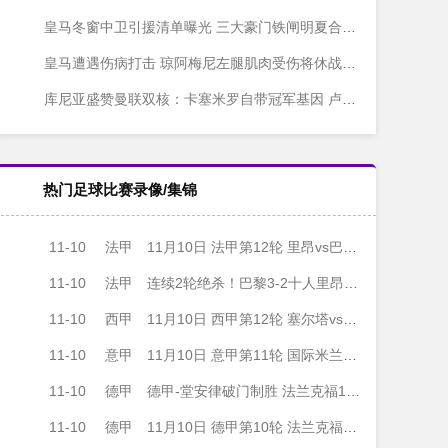
皇马冬窗中卫引援清单曝光 三大豪门铁闸明夏合同到期
皇马遭遇伤病打击 琼阿梅尼左腿肌肉受伤将休战三周
库尼亚盛赞曼联双核：卡塞米罗自带冠军基因 卢克-肖成最佳拍档
热门足球比赛录像/集锦
11-10
法甲
11月10日 法甲第12轮 里昂vs巴黎圣日耳曼 全场录像
11-10
法甲
连续2轮绝杀！巴黎3-2十人里昂2分领跑 内维斯绝杀埃梅里K77破门
11-10
西甲
11月10日 西甲第12轮 塞尔塔vs巴塞罗那 全场录像
11-10
意甲
11月10日 意甲第11轮 国际米兰vs拉齐奥 全场录像
11-10
德甲
德甲-堂安律破门制胜 法兰克福1-0美因茨终结三场不胜
11-10
德甲
11月10日 德甲第10轮 法兰克福vs美因茨 全场录像