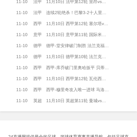
11-10
法甲
11月10日 法甲第12轮 里昂vs巴黎圣日耳曼 全场录像
11-10
法甲
连续2轮绝杀！巴黎3-2十人里昂2分领跑 内维斯绝杀埃梅里K77破门
11-10
西甲
11月10日 西甲第12轮 塞尔塔vs巴塞罗那 全场录像
11-10
意甲
11月10日 意甲第11轮 国际米兰vs拉齐奥 全场录像
11-10
德甲
德甲-堂安律破门制胜 法兰克福1-0美因茨终结三场不胜
11-10
德甲
11月10日 德甲第10轮 法兰克福vs美因茨 全场录像
11-10
西甲
西甲-库乔破门里奥哈扳平 贝蒂斯1-1战平瓦伦西亚
11-10
西甲
11月10日 西甲第12轮 瓦伦西亚vs皇家贝蒂斯 全场录像
11-10
西甲
西甲-穆里奇攻入唯一进球 马洛卡主场1-0赫塔费
11-10
英超
11月10日 英超第11轮 曼城vs利物浦 全场录像
24直播网提供最全的足球、篮球体育赛事直播导航，包括足球直