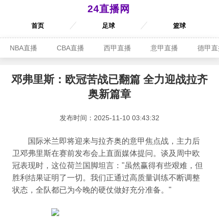
24直播网
首页
足球
篮球
NBA直播
CBA直播
西甲直播
意甲直播
德甲直
邓弗里斯：欧冠苦战已翻篇 全力迎战拉齐
奥新篇章
发布时间：2025-11-10 03:43:32
国际米兰即将迎来与拉齐奥的意甲焦点战，主力后
卫邓弗里斯在赛前发布会上直面媒体提问。谈及周中欧
冠表现时，这位荷兰国脚坦言："虽然赢得有些艰难，但
胜利结果证明了一切。我们正通过高质量训练不断调整
状态，全队都已为今晚的硬仗做好充分准备。"