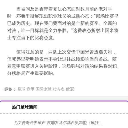
当被问及是否带着复仇心态面对数月前的老对手
时，邓弗里斯展现出职业球员的成熟心态："那场比赛早
已成为历史。现在我们要面对的是全新的赛季、全新的
对决，唯一目标就是全力争胜。"这番表态折射出国米将
士专注当下的比赛态度。
值得注意的是，两队上次交锋中国米曾遭遇失利，
但邓弗里斯明确表示不会让过往战绩影响当前备战。随
着意甲联赛进入关键阶段，这场强强对话的结果将对积
分榜格局产生重要影响。
标签：
足球
意甲
国际米兰
拉齐奥
欧冠
热门足球新闻
尤文传奇跨界献声 皮耶罗马尔基西奥加盟《疯狂动物城2》