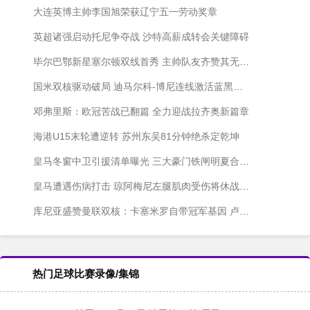
大连英博主帅李国旭荣获辽宁五一劳动奖章
英超诸强启动托尼争夺战 沙特高薪成转会关键障碍
毕尔巴鄂新星塞尔顿双线首秀 主帅队友齐赞其无畏精神
国米双核驱动破局 迪马尔科-博尼连线激活蓝黑新火力
邓弗里斯：欧冠苦战已翻篇 全力迎战拉齐奥新篇章
海港U15末轮遭逆转 苏州东吴81分钟绝杀定乾坤
皇马冬窗中卫引援清单曝光 三大豪门铁闸明夏合同到期
皇马遭遇伤病打击 琼阿梅尼左腿肌肉受伤将休战三周
库尼亚盛赞曼联双核：卡塞米罗自带冠军基因 卢克-肖成最佳拍档
热门足球比赛录像/集锦