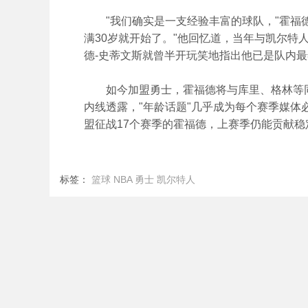
"我们确实是一支经验丰富的球队，"霍福德
满30岁就开始了。"他回忆道，当年与凯尔特
德-史蒂文斯就曾半开玩笑地指出他已是队内
如今加盟勇士，霍福德将与库里、格林等同
内线透露，"年龄话题"几乎成为每个赛季媒
盟征战17个赛季的霍福德，上赛季仍能贡献
标签：
篮球
NBA
勇士
凯尔特人