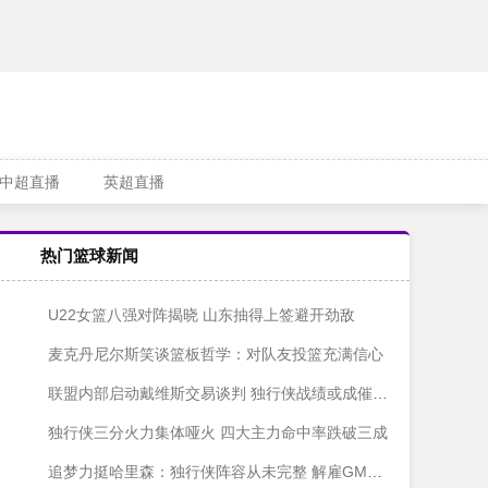
中超直播
英超直播
热门篮球新闻
U22女篮八强对阵揭晓 山东抽得上签避开劲敌
麦克丹尼尔斯笑谈篮板哲学：对队友投篮充满信心
联盟内部启动戴维斯交易谈判 独行侠战绩或成催化剂
独行侠三分火力集体哑火 四大主力命中率跌破三成
追梦力挺哈里森：独行侠阵容从未完整 解雇GM纯属找替罪羊