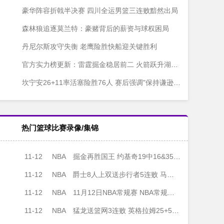
豪华阵容折戟半决赛 四川全运男篮三连败黯然出局
森林狼追逐莫兰特：豪赌背后的薪资与球权困局
丹尼尔斯攻守失衡 老鹰险胜快船迎关键胜利
官方实力榜更新：雷霆掘金稳居前二 火箭跃升湖人下滑
坎宁安26+11率活塞险胜76人 赛后强调"保持谦逊脚踏实地"
热门篮球比赛录像/集锦
11-12
NBA
掘金再胜国王 约基奇19中16&35+15+7 小萨6犯 威少14+8+11
11-12
NBA
爵士8人上双送步行者5连败 马卡35分 5号秀贝利20分 西卡27分
11-12
NBA
11月12日NBA常规赛 NBA常规赛 步行者 - 爵士 全场录像
11-12
NBA
猛龙送篮网3连败 英格拉姆25+5 巴雷特21中6 克拉克斯顿21+8