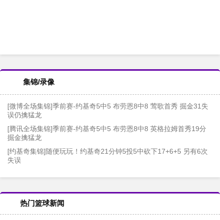
集锦/录像
[微博全场集锦]季前赛-约基奇5中5 布劳恩8中8 莺歌首秀 掘金31失
误仍擒猛龙
[腾讯全场集锦]季前赛-约基奇5中5 布劳恩8中8 英格拉姆首秀19分
掘金擒猛龙
[约基奇集锦]随便玩玩！约基奇21分钟5投5中砍下17+6+5 另有6次
失误
热门篮球新闻