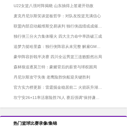
U22女篮八强对阵揭晓 山东抽得上签避开劲敌
麦克丹尼尔斯笑谈篮板哲学：对队友投篮充满信心
联盟内部启动戴维斯交易谈判 独行侠战绩或成催化剂
独行侠三分火力集体哑火 四大主力命中率跌破三成
追梦力挺哈里森：独行侠阵容从未完整 解雇GM纯属找替罪羊
豪华阵容折戟半决赛 四川全运男篮三连败黯然出局
森林狼追逐莫兰特：豪赌背后的薪资与球权困局
丹尼尔斯攻守失衡 老鹰险胜快船迎关键胜利
官方实力榜更新：雷霆掘金稳居前二 火箭跃升湖人下滑
坎宁安26+11率活塞险胜76人 赛后强调"保持谦逊脚踏实地"
热门篮球比赛录像/集锦