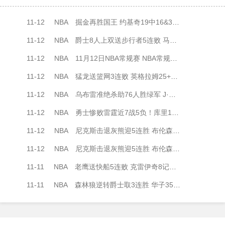
11-12
NBA
掘金再胜国王 约基奇19中16&35+15+7 小萨6犯 威少14+8+11
11-12
NBA
爵士8人上双送步行者5连败 马卡35分 5号秀贝利20分 西卡27分
11-12
NBA
11月12日NBA常规赛 NBA常规赛 步行者 - 爵士 全场录像
11-12
NBA
猛龙送篮网3连败 英格拉姆25+5 巴雷特21中6 克拉克斯顿21+8
11-12
NBA
乌布雷准绝杀助76人胜绿军 J·华子22分 马克西21+9 杰伦24+6
11-12
NBA
勇士惨败雷霆近7战5负！库里11分5犯&生涯首次恶犯 SGA28+11
11-12
NBA
尼克斯击退灰熊迎5连胜 布伦森32+5+10 莫兰特16分8失误
11-12
NBA
尼克斯击退灰熊迎5连胜 布伦森32+5+10 莫兰特16分8失误
11-11
NBA
老鹰送快船5连败 克雷伊奇8记三分轰28分 哈登35+10+11
11-11
NBA
森林狼逆转爵士取3连胜 华子35分 兰德尔27+8+7 马尔卡宁21+8