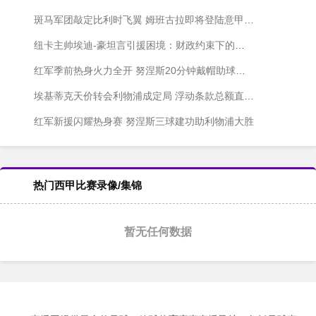
斑马军团敲定比利时飞翼 姆班古拉即将登陆意甲赛场
纽卡主帅埃迪-豪坦言引援困境：财政约束下的转会博弈
红军季前热身火力全开 努涅斯20分钟戴帽助球队五球横扫陶工
埃基蒂克天价转会利物浦成定局 浮动条款总额直逼1亿欧元
红军新援闪耀热身赛 努涅斯三球建功助利物浦大胜
热门西甲比赛录像/集锦
暂无任何数据