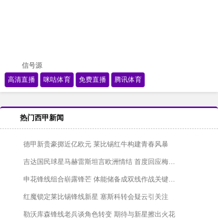
信号源
高清直播
咪咕体育
免费直播
腾讯体育
热门西甲新闻
德甲新贵豪掷近亿欧元 莱比锡红牛构建青春风暴
吉达国民球星马赫雷斯坦言欧洲情结 首度回应梅西加盟传闻
申花锋线组合崭露锋芒 体能储备成双线作战关键课题
红魔锁定莱比锡锋线新星 塞斯科转会疑云引关注
勒沃库森锋线老兵谈角色转变 期待与新星擦出火花